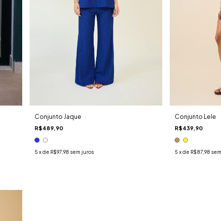
Conjunto Jaque
Conjunto Lele
R$489,90
R$439,90
5
x de
R$97,98
sem juros
5
x de
R$87,98
sem