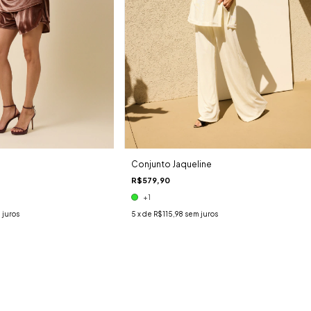
Conjunto Jaqueline
R$579,90
+1
 juros
5
x de
R$115,98
sem juros