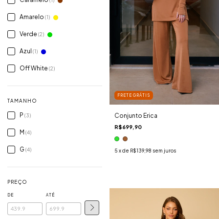
(1)
Amarelo
(1)
Verde
(2)
Azul
(1)
Off White
(2)
FRETE GRÁTIS
TAMANHO
P
Conjunto Erica
(3)
R$699,90
M
(4)
G
(4)
5
x de
R$139,98
sem juros
PREÇO
DE
ATÉ