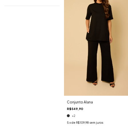
Conjunto Alana
R$549,90
+2
5
x de
R$109,98
sem juros