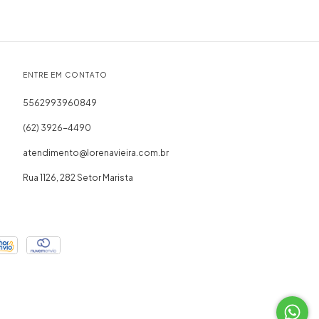
ENTRE EM CONTATO
5562993960849
(62) 3926-4490
atendimento@lorenavieira.com.br
Rua 1126, 282 Setor Marista