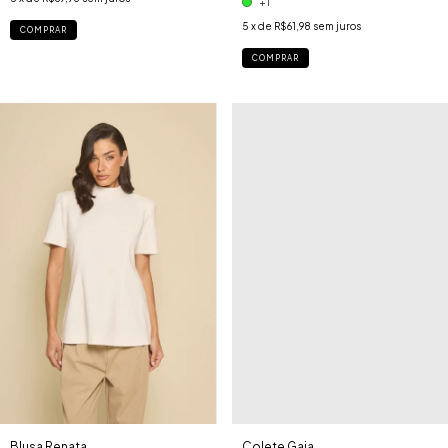
+1
5
x de
R$61,98
sem juros
COMPRAR
COMPRAR
Blusa Renata
Colete Gaia