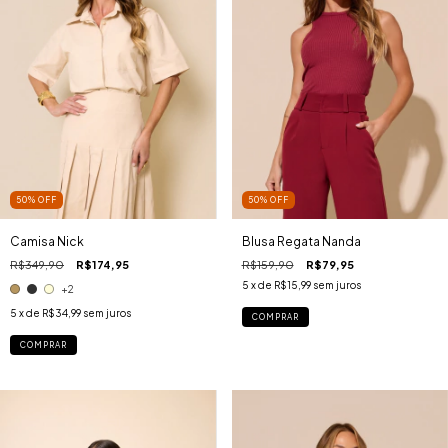
50
%
OFF
50
%
OFF
Camisa Nick
Blusa Regata Nanda
R$349,90
R$174,95
R$159,90
R$79,95
5
x de
R$15,99
sem juros
+2
5
x de
R$34,99
sem juros
COMPRAR
COMPRAR