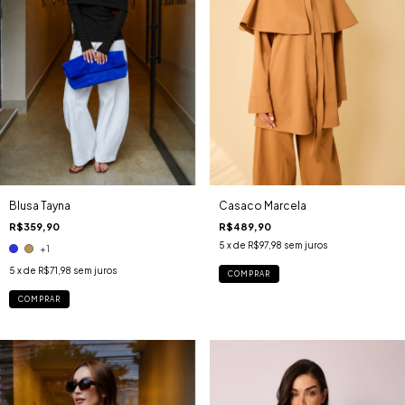
Blusa Tayna
Casaco Marcela
R$359,90
R$489,90
5
x de
R$97,98
sem juros
+1
5
x de
R$71,98
sem juros
COMPRAR
COMPRAR