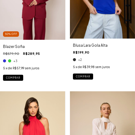
50
%
OFF
Blusa Lara Gola Alta
Blazer Sofia
R$199,90
R$579,90
R$289,95
+2
+3
5
x de
R$39,98
sem juros
5
x de
R$57,99
sem juros
COMPRAR
COMPRAR