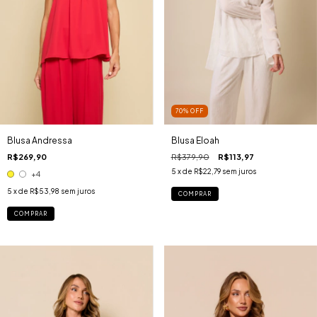
70
%
OFF
Blusa Andressa
Blusa Eloah
R$269,90
R$379,90
R$113,97
5
x de
R$22,79
sem juros
+4
5
x de
R$53,98
sem juros
COMPRAR
COMPRAR