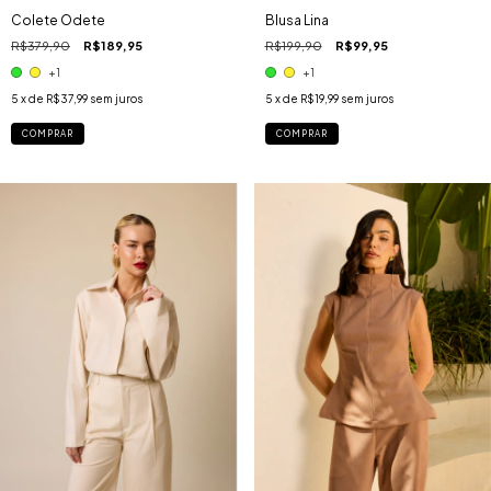
Colete Odete
Blusa Lina
R$379,90
R$189,95
R$199,90
R$99,95
+1
+1
5
x de
R$37,99
sem juros
5
x de
R$19,99
sem juros
COMPRAR
COMPRAR