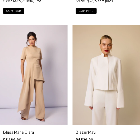
5
x de
R$59,98
sem juros
5
x de
R$26,99
sem juros
COMPRAR
COMPRAR
Blusa Maria Clara
Blazer Mavi
R$489,90
R$529,90