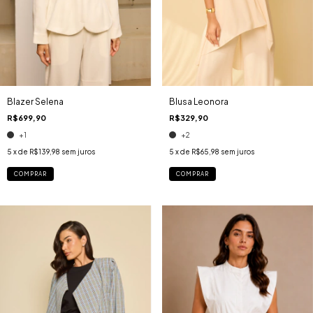
Blazer Selena
Blusa Leonora
R$699,90
R$329,90
+1
+2
5
x de
R$139,98
sem juros
5
x de
R$65,98
sem juros
COMPRAR
COMPRAR