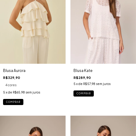
Blusa Aurora
Blusa Kate
R$329,90
R$289,90
5
x de
R$57,98
sem juros
4 cores
5
x de
R$65,98
sem juros
COMPRAR
COMPRAR