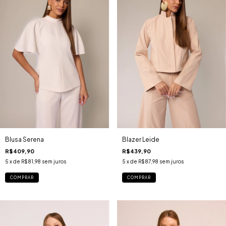
Blusa Serena
Blazer Leide
R$409,90
R$439,90
5
x de
R$81,98
sem juros
5
x de
R$87,98
sem juros
COMPRAR
COMPRAR