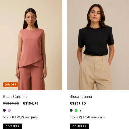
50
%
OFF
Blusa Carolina
Blusa Tatiana
R$309,90
R$154,95
R$239,90
+1
5
x de
R$30,99
sem juros
5
x de
R$47,98
sem juros
COMPRAR
COMPRAR