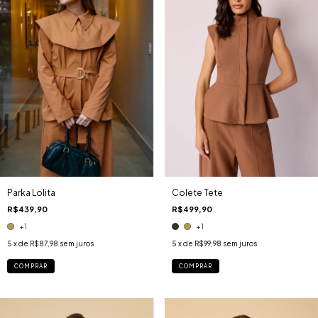
Parka Lolita
Colete Tete
R$439,90
R$499,90
+1
+1
5
x de
R$87,98
sem juros
5
x de
R$99,98
sem juros
COMPRAR
COMPRAR