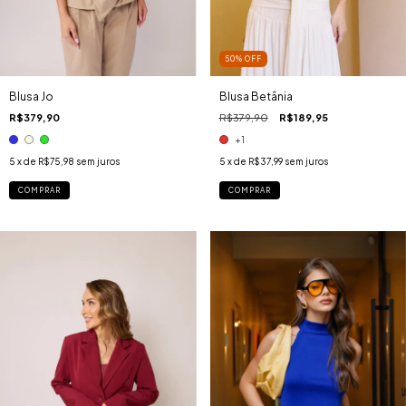
50
%
OFF
Blusa Jo
Blusa Betânia
R$379,90
R$379,90
R$189,95
+1
5
x de
R$75,98
sem juros
5
x de
R$37,99
sem juros
COMPRAR
COMPRAR