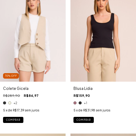
70
%
OFF
Colete Gicela
Blusa Lidia
R$289,90
R$86,97
R$159,90
+2
+1
5
x de
R$17,39
sem juros
5
x de
R$31,98
sem juros
COMPRAR
COMPRAR