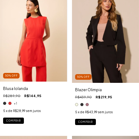
50
%
OFF
50
%
OFF
Blusa Iolanda
Blazer Olimpia
R$289,90
R$144,95
R$439,90
R$219,95
+1
5
x de
R$28,99
sem juros
5
x de
R$43,99
sem juros
COMPRAR
COMPRAR