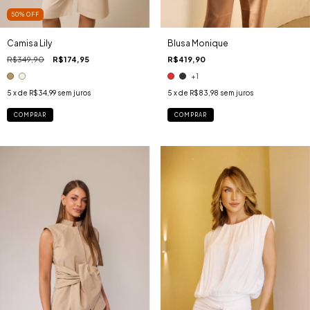
50
%
OFF
Camisa Lily
Blusa Monique
R$349,90
R$174,95
R$419,90
+1
5
x de
R$34,99
sem juros
5
x de
R$83,98
sem juros
COMPRAR
COMPRAR