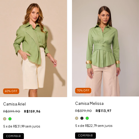
70
%
OFF
60
%
OFF
Camisa Melissa
Camisa Ariel
R$379,90
R$113,97
R$399,90
R$159,96
5
x de
R$22,79
sem juros
5
x de
R$31,99
sem juros
COMPRAR
COMPRAR