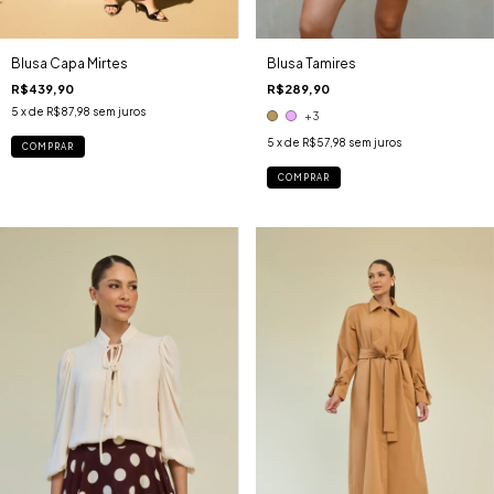
Blusa Capa Mirtes
Blusa Tamires
R$439,90
R$289,90
5
x de
R$87,98
sem juros
+3
5
x de
R$57,98
sem juros
COMPRAR
COMPRAR