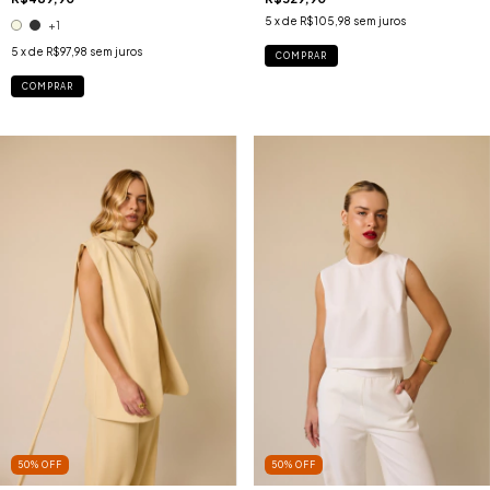
5
x de
R$105,98
sem juros
+1
5
x de
R$97,98
sem juros
COMPRAR
COMPRAR
50
%
OFF
50
%
OFF