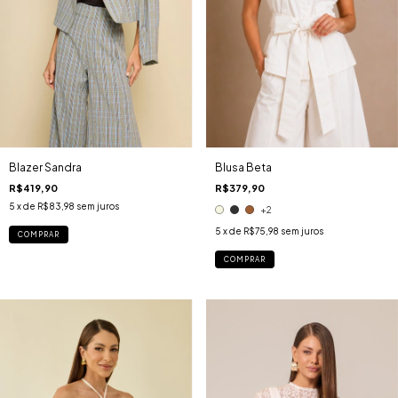
Blazer Sandra
Blusa Beta
R$419,90
R$379,90
5
x de
R$83,98
sem juros
+2
5
x de
R$75,98
sem juros
COMPRAR
COMPRAR