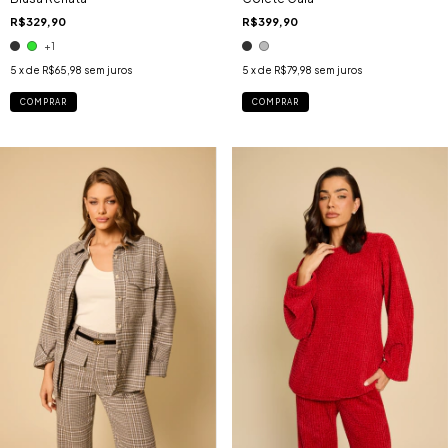
R$329,90
R$399,90
+1
5
x de
R$65,98
sem juros
5
x de
R$79,98
sem juros
COMPRAR
COMPRAR