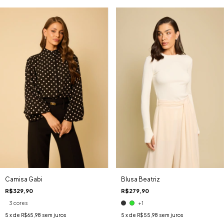
Camisa Gabi
Blusa Beatriz
R$329,90
R$279,90
3 cores
+1
5
x de
R$65,98
sem juros
5
x de
R$55,98
sem juros