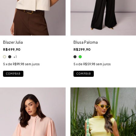
Blazer Julia
Blusa Paloma
R$499,90
R$299,90
+1
5
x de
R$99,98
sem juros
5
x de
R$59,98
sem juros
COMPRAR
COMPRAR