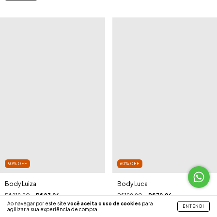
60
%
OFF
60
%
OFF
Body Luiza
Body Luca
R$219,90
R$87,96
R$199,90
R$79,96
Ao navegar por este site
você aceita o uso de cookies
para
ENTENDI
+1
agilizar a sua experiência de compra.